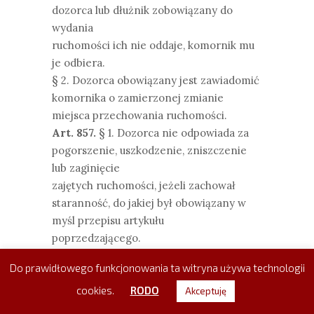
dozorca lub dłużnik zobowiązany do
wydania
ruchomości ich nie oddaje, komornik mu
je odbiera.
§ 2. Dozorca obowiązany jest zawiadomić
komornika o zamierzonej zmianie
miejsca przechowania ruchomości.
Art. 857.
§ 1. Dozorca nie odpowiada za
pogorszenie, uszkodzenie, zniszczenie
lub zaginięcie
zajętych ruchomości, jeżeli zachował
staranność, do jakiej był obowiązany w
myśl przepisu artykułu
poprzedzającego.
§ 2. Dłużnikowi nie przysługuje
Do prawidłowego funkcjonowania ta witryna używa technologii
roszczenie do wierzyciela z powodu
uszkodzenia lub zaginięcia zajętych
cookies.
RODO
Akceptuję
ruchomości