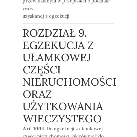
przewidzianym w przepisach o podziale
ceny
uzyskanej z egzekucji.
ROZDZIAŁ 9.
EGZEKUCJA Z
UŁAMKOWEJ
CZĘŚCI
NIERUCHOMOŚCI
ORAZ
UŻYTKOWANIA
WIECZYSTEGO
Art. 1004.
Do egzekucji z ułamkowej
części nieruchomości, jak również do