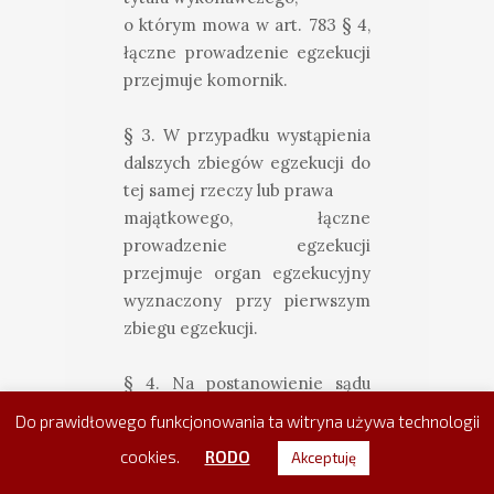
o którym mowa w art. 783 § 4,
łączne prowadzenie egzekucji
przejmuje komornik.
§ 3. W przypadku wystąpienia
dalszych zbiegów egzekucji do
tej samej rzeczy lub prawa
majątkowego, łączne
prowadzenie egzekucji
przejmuje organ egzekucyjny
wyznaczony przy pierwszym
zbiegu egzekucji.
§ 4. Na postanowienie sądu
przysługuje zażalenie stronom
Do prawidłowego funkcjonowania ta witryna używa technologii
oraz administracyjnemu
cookies.
RODO
Akceptuję
organowi egzekucyjnemu.